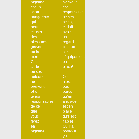
highline
slackeur
est un
est
sport
responsable
dangereux
de ses
qui
actes,
peut
et doit
causer
avoir
des
un
blessures
regard
graves
critique
ou la
sur
mort.
l’équipement
Cette
en
carte
place!
ou ses
auteurs
Ce
ne
n’est
peuvent
pas
être
parce
tenus
qu’un
responsables
ancrage
de ce
est en
que
place
vous
qu’il est
ferez
fiable!
en
Qui l’a
highline.
posé? Il
y a