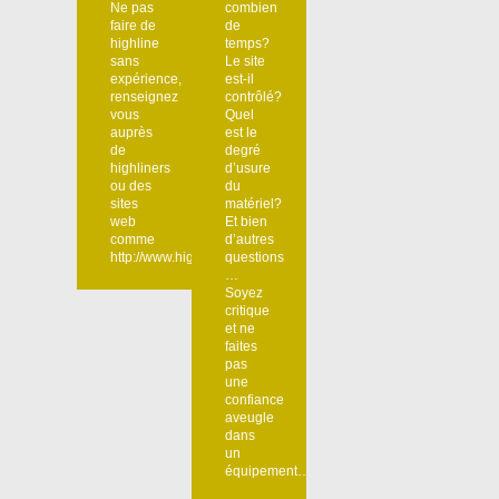
Ne pas
combien
faire de
de
highline
temps?
sans
Le site
expérience,
est-il
renseignez
contrôlé?
vous
Quel
auprès
est le
de
degré
highliners
d’usure
ou des
du
sites
matériel?
web
Et bien
comme
d’autres
http://www.highline.fr
questions
…
Soyez
critique
et ne
faites
pas
une
confiance
aveugle
dans
un
équipement…