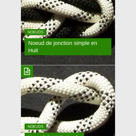
sorties qui sort des sentiers battus! Vous ne pouvez
pas vous en passer, il vous servira dès le début de la
discipline! Autres noms d’usage: Huit de plein poing,
Huit gansé, Huit double. Ce Noeud sert
principalement pour le blocage d’un cordage,
l’ancrage d’un grimpeur/slackeur/cayoneur ou toutes
NOEUDS
Noeud de jonction simple en
Huit
NOEUD DE JONCTION SIMPLE
EN HUIT
Le Huit de jonction simple sert tout simplement à
relier deux cordes et elles peuvent être de diamètre
différentes. Pour relier deux cordes, c’est celui ci par
défaut si vous n’en connaissez aucun! Autres noms
d’usage: le Huit de jonction, Huit tressé, Huit en
double. Il peut évidement être utilisé pour le
NOEUDS
raboutage de corde