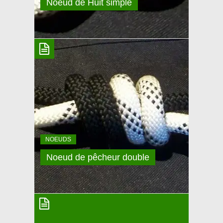
Noeud de Huit simple
NOEUD DE HUIT SIMPLE
Le noeud de Huit simple n’est pas très utile en soi,
mais est une base à connaitre pour débuter
l’apprentissage de la grande famille des noeuds de
Huit! Trouvez votre méthode pour aller le plus vite
possible sans se tromper. Faites en sorte que cela
soit un réflexe quand vous le confectionnez. Il peut
être
NOEUDS
Noeud de pêcheur double