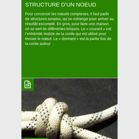
NOEUD DE PÊCHEUR DOUBLE
STRUCTURE D’UN NOEUD
Le nœud de pêcheur double sert en grande partie à
Pour concevoir les nœuds complexes, il faut partir
relier 2 bouts de corde, mais sert aussi de nœud de
de structures simples, qu’on mélange pour arriver au
bout de corde pour empêcher celle ci de filer à
résultât escompté. En gros, pour faire une maison,
travers un grigri par exemple. Le nœud de pêcheur
on se sert de différentes briques. Le « courant » est
double est l’un des principaux nœuds utilisés en tant
l’extrémité mobile de la corde qui est utilisé pour
que nœud d’arrêt, il est donc
tresser le nœud. Le « dormant » est la partie fixe de
la corde autour
NOEUDS
Structure d’un noeud