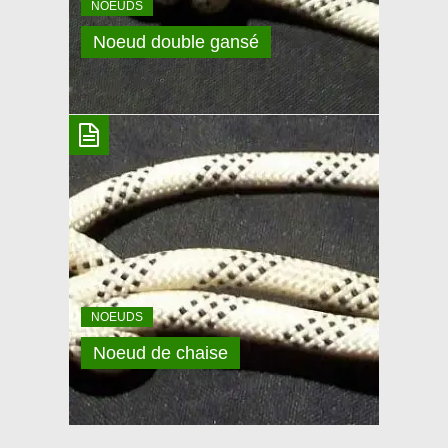
NOEUDS
Noeud double gansé
NOEUD DOUBLE GANSÉ
Le nœud double gansé sert à la confection des
longes, car il permettra de bloquer le mousqueton
pour éviter que celui ne puisse se retourner. C’est un
double pêcheur mais réalisé avec la même corde.
Évidement, son utilité ne se limite pas qu’aux
longes. Vous pouvez remplacer le mousqueton par
ce que vous voulez! Vous
NOEUDS
Noeud de chaise