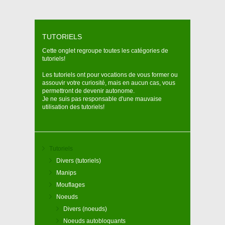
NOEUD DE CHAISE
Le nœud de chaise est parfait pour remplacer le
TUTORIELS
nœud de Huit lorsque vous cherchez à faciliter les
manips. Il est aussi très apprécié par le fait qu’il est
Cette onglet regroupe toutes les catégories de
très simple a défaire après une forte tension,
tutoriels!
contrairement au Huit! Comme le Huit, c’est un
nœud indispensable à connaitre car il vous facilitera
Les tutoriels ont pour vocations de vous former ou
la vie.
assouvir votre curiosité, mais en aucun cas, vous
permettront de devenir autonome.
Je ne suis pas responsable d'une mauvaise
utilisation des tutoriels!
Tutoriels
Divers (tutoriels)
Manips
Mouflages
Noeuds
Divers (noeuds)
Noeuds autobloquants