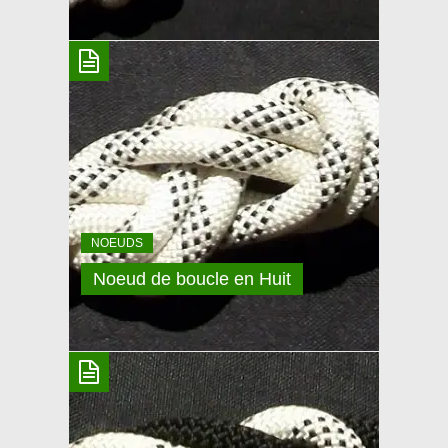
NOEUD DE HUIT
D’ENCORDEMENT
Pour celui ci, comme son nom l’indique, il s’agit d’un
tressage. Nœud à aussi savoir absolument, il est
simple à faire, et c’est le premier enseigné en école
d’escalade ou canyoning. Autres noms d’usage: Huit
de plein poing, Huit gansé, Huit double, boucle en
Huit. Le huit d’encordement est un double-huit, que
NOEUDS
l’on exécute différemment:
Noeud de boucle en Huit
NOEUD DE BOUCLE EN HUIT
Voici un noeud obligatoire à connaitre pour toutes