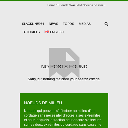
Home
Tutoriels
Noeuds
Noeuds de milieu
SLACKLINE974
NEWS
TOPOS
MÉDIAS
TUTORIELS
ENGLISH
NO POSTS FOUND
Sorry, but nothing matched your search criteria.
NOEUDS DE MILIEU
Noeuds qui peuvent s'effectuer au milieu d'un
cordage sans nécessiter d'accès à ses extrémités,
et pour lesquels la traction peut encore s'effectuer
sur les deux extrémités du cordage sans casser le