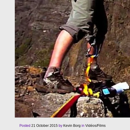
Posted
21 October 2015
by
Kevin Borg
in
Vidéos/Films