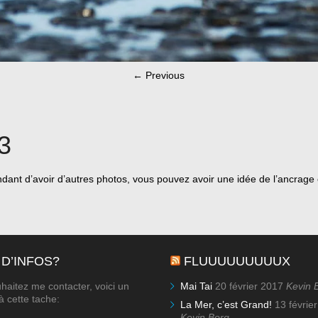
←
Previous
3
dant d’avoir d’autres photos, vous pouvez avoir une idée de l’ancrage
 D’INFOS?
FLUUUUUUUUUX
haitez me contacter, voici un
Mai Tai
20 février 2017
Kevin 
à cette tache:
La Mer, c’est Grand!
13 févrie
Kevin Borg