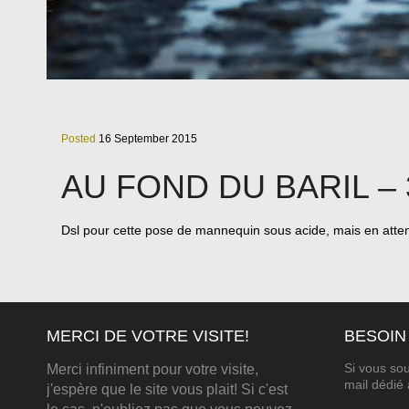
Posted
16 September 2015
AU FOND DU BARIL – 
Dsl pour cette pose de mannequin sous acide, mais en atten
MERCI DE VOTRE VISITE!
BESOIN
Si vous sou
Merci infiniment pour votre visite,
mail dédié 
j'espère que le site vous plait! Si c'est