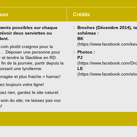
ues
Crédits
ments possibles sur chaque
Broches (Décembre 2014), te
prévoir deux serviettes ou
schémas :
lent.
BK
(
https://www.facebook.com/kev
coin plutôt craignos pour la
e…. Déposer une personne pour
Photos :
er et tendre la Slackline en RD.
PJ
fin de la journée, partir depuis la
(
https://www.facebook.com/Dr
osant une tyrolienne.
LE
(
https://www.facebook.com/elo
ragée et plus fraiche = hamac!
z toujours votre ligne!
ez rien, gardez le site naturel.
soin du site, ne laissez pas vos
!