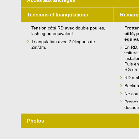
Accès aux ancrages
Tensions et triangulations
Remarq
Tension côté RD avec double poulies,
Frotte
lashing ou équivalent.
côté, 
équiva
Triangulation avec 2 élingues de
2m/3m.
En RD, 
voitur
install
Puis en 
RG en p
RD omb
Backupe
Ne coup
Prenez 
déchets
Photos