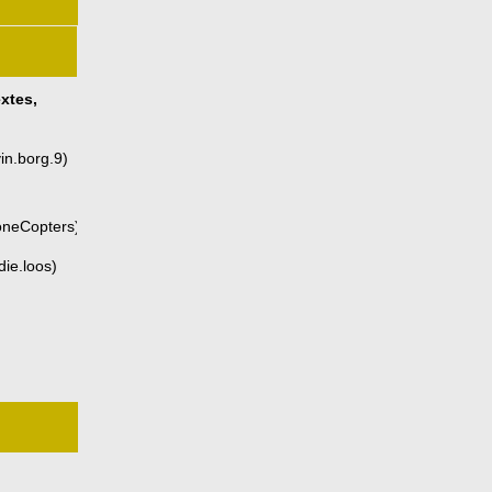
xtes,
in.borg.9
)
oneCopters
)
die.loos
)