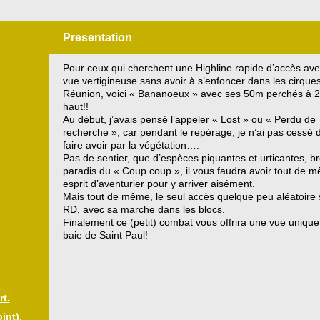
Presentation
Pour ceux qui cherchent une Highline rapide d’accès av
vue vertigineuse sans avoir à s’enfoncer dans les cirques
Réunion, voici « Bananoeux » avec ses 50m perchés à
haut!!
Au début, j’avais pensé l’appeler « Lost » ou « Perdu de
recherche », car pendant le repérage, je n’ai pas cessé
faire avoir par la végétation….
Pas de sentier, que d’espèces piquantes et urticantes, br
paradis du « Coup coup », il vous faudra avoir tout de 
esprit d’aventurier pour y arriver aisément.
Mais tout de même, le seul accès quelque peu aléatoire
RD, avec sa marche dans les blocs.
Finalement ce (petit) combat vous offrira une vue unique
baie de Saint Paul!
t.
int).