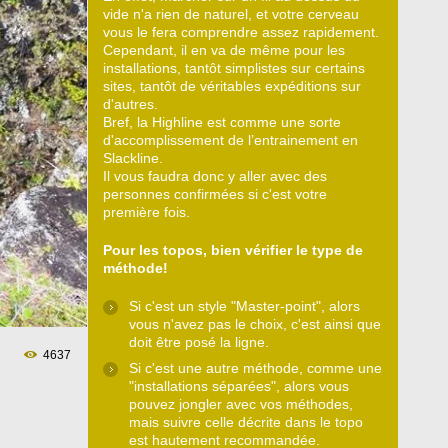
vide n'a rien de naturel, et votre cerveau
vous le fera comprendre assez rapidement.
Cependant, il en va de même pour les
installations, tantôt simplistes sur certains
sites, tantôt de véritables expéditions sur
d'autres.
Bref, la Highline est comme une sorte
d'accomplissement de l’entrainement en
Slackline.
Il vous faudra donc y aller avec des
personnes confirmées si c'est votre
première fois.
Pour les topos, bien vérifier le type de
méthode!
Si c'est un style "Master-point", alors
vous n'avez pas le choix, c'est ainsi que
doit être posé la ligne.
4637
Si c'est une autre méthode, comme une
"installations séparées", alors vous
pouvez jongler avec vos méthodes,
mais suivre celle décrite dans le topo
est hautement recommandée.