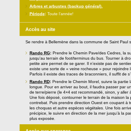
Arbres et arbustes (backup général).
Période
:
Toute l’année!
Accès au site
Se rendre à Bellemène dans la commune de Saint Paul s
Rando RG
:
Prendre le Chemin Pave/des Cedres, la su
jusqu’au terrain de foot/terminus du bus. Tourner à dro
petite aire permet de se garer. Il n’existe pas de sentier
existe une sorte de « veine rocheuse » pour rejoindre la
Parfois il existe des traces de braconniers, il suffit de s’
Rando RD
:
Prendre le Chemin Morel, suivre la partie l
longue. Pour en arriver au bout, il faudra passer par u
de terre/pierre (le 4×4 est recommandé, sinon, y aller à
Une fois déposé, contourner le terrain de la maison la 
contrebat. Puis prendre direction Ouest en coupant à t
les choquas et autre espèces végétales. Une fois arriv
précipice, le suivre en direction de la mer jusqu’à la par
plus exposée.