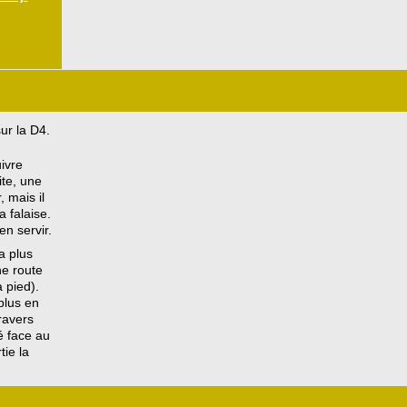
ur la D4.
ivre
ite, une
, mais il
 falaise.
en servir.
a plus
ne route
 pied).
plus en
ravers
é face au
tie la