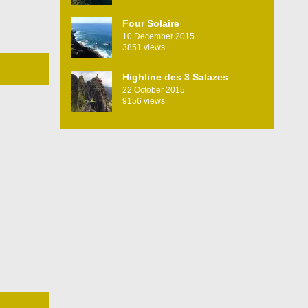
Four Solaire
10 December 2015
3851
views
Highline des 3 Salazes
22 October 2015
9156
views