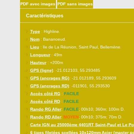
PDF avec images
PDF sans images
Caractéristiques
Type
: Highline.
Nom
: Bananoeud.
Lieu
: Ile de La Réunion, Saint Paul, Bellemène.
Longueur
: 49m
Hauteur
: +200m
GPS (ligne)
: -21.012103, 55.293485
GPS (ancrages RG)
: -21.012189, 55.293609
GPS (ancrages RD)
: -011901, 55.293530
Accès côté RG
:
FACILE
Accès côté RD
:
FACILE
Rando RG Aller
:
FACILE
; 00h10; 360m; 100m D.
Rando RD Aller
:
MOYEN
; 00h10; 375m; 70m D.
Carte IGN au 25000ème 4401RT Saint-Paul et Le Por
6 tiges filetées scellées 10x120mm Acier (master po