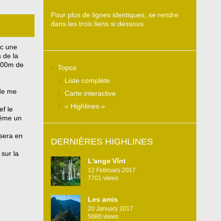
Pour plus de lignes identiques, se rendre
dans les trois liens si dessous.
ec une
 de la
 200m de
Topos
Liste complète
 de me
Carte interactive
« Highlines »
ef le
même un
 sera en
DERNIÈRES HIGHLINES
 sur la
L'ange Vînt
12 February 2017
7701
views
Les amis
20 January 2017
5680
views