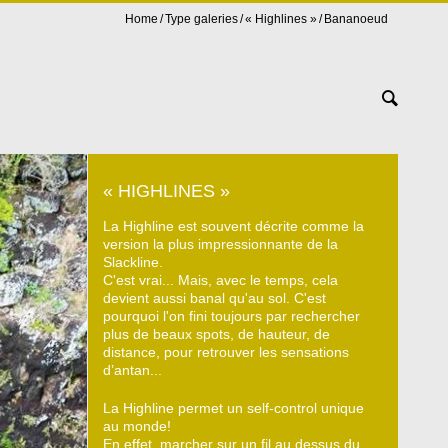
Home
Type galeries
« Highlines »
Bananoeud
« HIGHLINES »
La Highline est souvent décrite comme la
version la plus impressionnante de la
Slackline.
C'est vrai... Mais, avec le temps, cela
devient aussi banal qu'au sol. C'est
pourquoi l'on fini toujours par rechercher
plus de beaux spots, de hauteur, de
distance, pour retrouver les sensations
d’antan...
La Highline permet un self-control unique
au monde!
En effet, marcher sur un fil au dessus du