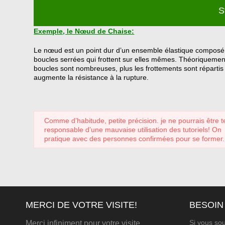
S
Exemple, le Nœud de Chaise:
Le nœud est un point dur d’un ensemble élastique composé
boucles serrées qui frottent sur elles mêmes. Théoriquement
boucles sont nombreuses, plus les frottements sont répartis 
augmente la résistance à la rupture.
Comme d’habitude, petite précision. je ne pourrais être 
responsable d’une mauvaise utilisation des tutoriels! On
pratique avec des personnes confirmées pour se former.
MERCI DE VOTRE VISITE!
BESOIN
Si vous sou
Merci infiniment pour votre visite,