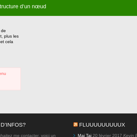
tructure d’un nœud
 de
, plus les
et cela
tenu
 D’INFOS?
FLUUUUUUUUUX
haitez me contacter, voici un
Mai Tai
20 février 2017
Kevin 