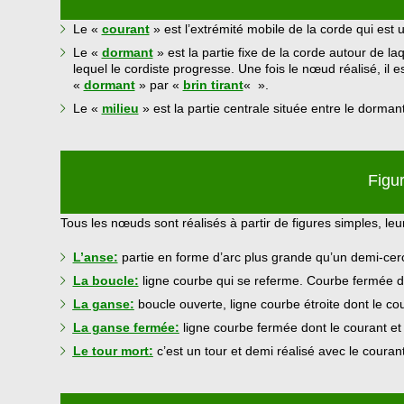
Le «
courant
» est l’extrémité mobile de la corde qui est u
Le «
dormant
» est la partie fixe de la corde autour de laq
lequel le cordiste progresse. Une fois le nœud réalisé, il
«
dormant
» par «
brin tirant
« ».
Le «
milieu
» est la partie centrale située entre le dormant
Figu
Tous les nœuds sont réalisés à partir de figures simples, le
L’anse:
partie en forme d’arc plus grande qu’un demi-cerc
La boucle:
ligne courbe qui se referme. Courbe fermée do
La ganse:
boucle ouverte, ligne courbe étroite dont le co
La ganse fermée:
ligne courbe fermée dont le courant et
Le tour mort:
c’est un tour et demi réalisé avec le couran