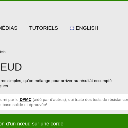
MÉDIAS
TUTORIELS
ENGLISH
iels
OEUD
tures simples, qu’on mélange pour arriver au résultât escompté.
iques.
ourni par le
DPMC
(aidé par d’autres), qui traite des tests de résistance
e base solide et éprouvée!
on d’un nœud sur une corde