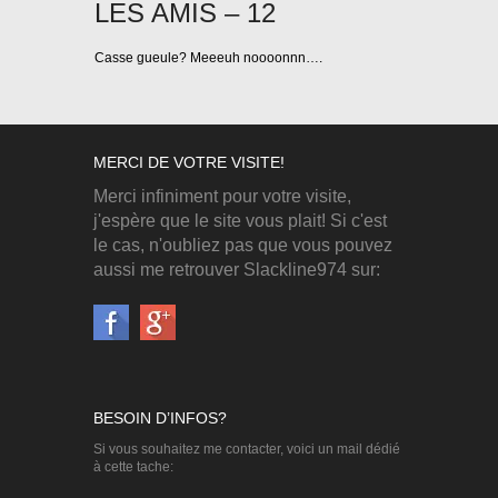
LES AMIS – 12
Casse gueule? Meeeuh noooonnn….
MERCI DE VOTRE VISITE!
Merci infiniment pour votre visite,
j'espère que le site vous plait! Si c'est
le cas, n'oubliez pas que vous pouvez
aussi me retrouver Slackline974 sur:
BESOIN D’INFOS?
Si vous souhaitez me contacter, voici un mail dédié
à cette tache: