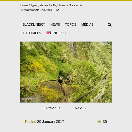
Home
Type galeries
« Highlines »
Les amis
Attachment: Les Amis – 12
SLACKLINE974
NEWS
TOPOS
MÉDIAS
TUTORIELS
ENGLISH
←
Previous
Next
→
Posted
20 January 2017
35