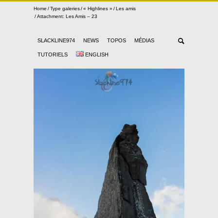
Home
Type galeries
« Highlines »
Les amis
Attachment: Les Amis – 23
SLACKLINE974
NEWS
TOPOS
MÉDIAS
TUTORIELS
ENGLISH