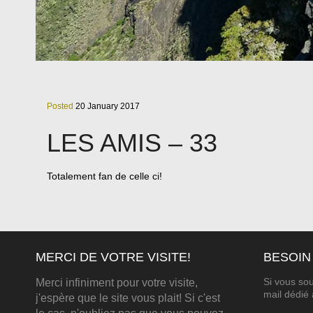
Posted
20 January 2017
LES AMIS – 33
Totalement fan de celle ci!
MERCI DE VOTRE VISITE!
BESOIN
Si vous sou
Merci infiniment pour votre visite,
mail dédié 
j'espère que le site vous plait! Si c'est