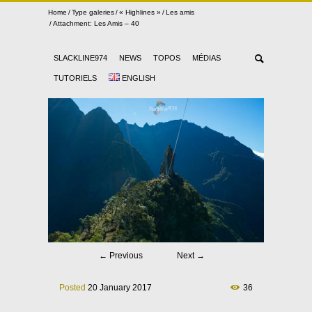
Home
Type galeries
« Highlines »
Les amis
Attachment: Les Amis – 40
SLACKLINE974
NEWS
TOPOS
MÉDIAS
TUTORIELS
ENGLISH
←
Previous
Next
→
Posted
20 January 2017
36