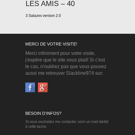
LES AMIS – 40
3 Salazes version 2.0
MERCI DE VOTRE VISITE!
Merci infiniment pour votre visite,
j'espère que le site vous plait! Si c'est
le cas, n'oubliez pas que vous pouvez
aussi me retrouver Slackline974 sur:
BESOIN D’INFOS?
Si vous souhaitez me contacter, voici un mail dédié
à cette tache: