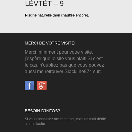
LÈVTÈT – 9
Piscine naturelle (non chauffée encore).
MERCI DE VOTRE VISITE!
Merci infiniment pour votre visite,
j'espère que le site vous plait! Si c'est
le cas, n'oubliez pas que vous pouvez
aussi me retrouver Slackline974 sur:
BESOIN D’INFOS?
Si vous souhaitez me contacter, voici un mail dédié
à cette tache: