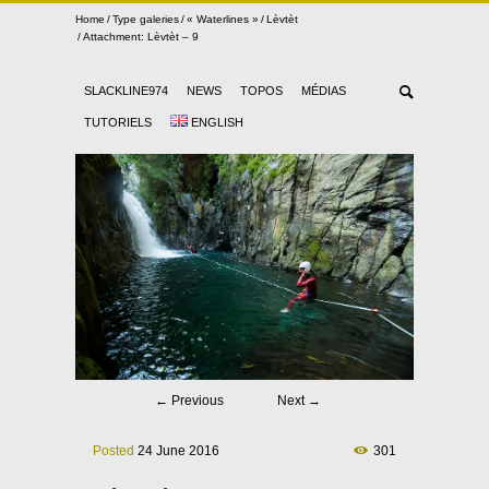
Home
Type galeries
« Waterlines »
Lèvtèt
Attachment: Lèvtèt – 9
SLACKLINE974
NEWS
TOPOS
MÉDIAS
TUTORIELS
ENGLISH
←
Previous
Next
→
Posted
24 June 2016
301