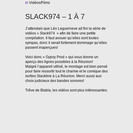
in
Vidéos/Films
SLACK974 – 1 À 7
J’attendais que Léo Leguerneve ait fini la série de
vidéos « Slack974 » afin de faire une petite
compilation. Il faut avouer qu’elles sont toutes
sympas, donc il serait fortement dommage qu’elles
passent inaperçues!
Voici donc « Gypsy Prod » qui vous donne un
aperçu des lignes possibles à la Réunion!
Malgré l’appareil utilisé, le montage est bien pensé
pour faire ressortir tout le charme et le comique des
sorties Slackline à La Réunion. Merci aussi aux
choix judicieux des bandes sonores!
Trêve de Blabla, les vidéos sont plus intéressantes.