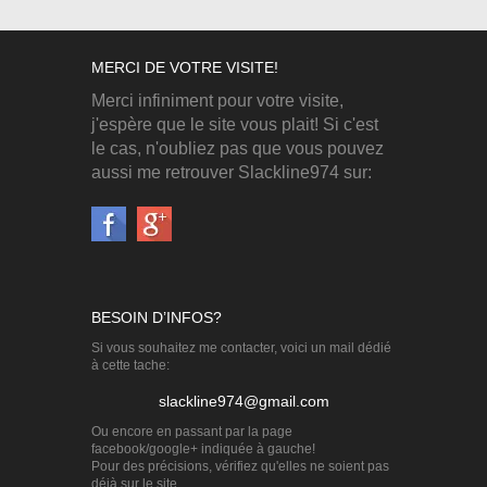
MERCI DE VOTRE VISITE!
Merci infiniment pour votre visite,
j'espère que le site vous plait! Si c'est
le cas, n'oubliez pas que vous pouvez
aussi me retrouver Slackline974 sur:
BESOIN D’INFOS?
Si vous souhaitez me contacter, voici un mail dédié
à cette tache:
slackline974@gmail.com
Ou encore en passant par la page
facebook/google+ indiquée à gauche!
Pour des précisions, vérifiez qu'elles ne soient pas
déjà sur le site.