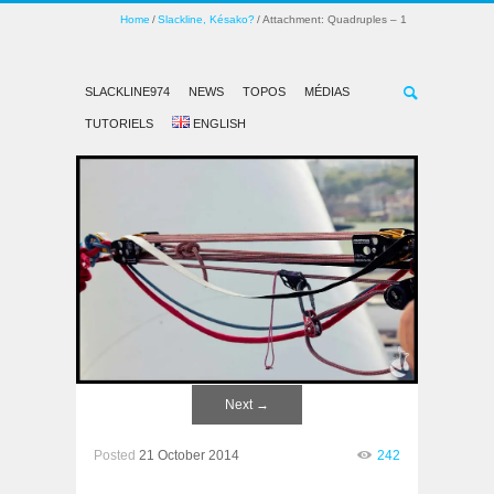
Home
Slackline, Késako?
Attachment: Quadruples – 1
SLACKLINE974
NEWS
TOPOS
MÉDIAS
TUTORIELS
ENGLISH
Next
→
Posted
21 October 2014
242