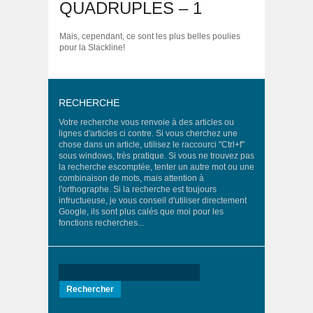
QUADRUPLES – 1
Mais, cependant, ce sont les plus belles poulies
pour la Slackline!
RECHERCHE
Votre recherche vous renvoie à des articles ou
lignes d'articles ci contre. Si vous cherchez une
chose dans un article, utilisez le raccourci "Ctrl+f"
sous windows, très pratique. Si vous ne trouvez pas
la recherche escomptée, tenter un autre mot ou une
combinaison de mots, mais attention à
l'orthographe. Si la recherche est toujours
infructueuse, je vous conseil d'utiliser directement
Google, ils sont plus calés que moi pour les
fonctions recherches...
Rechercher :